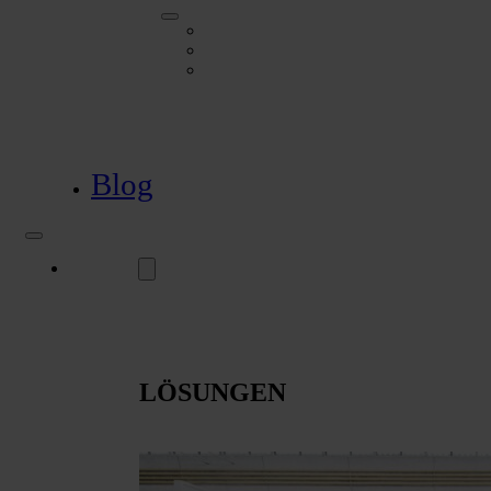
Automation
SIGMA Transfersystem
Peripheric ® (mechanischer Handarbeitsp
Blog
Lösungen
LÖSUNGEN