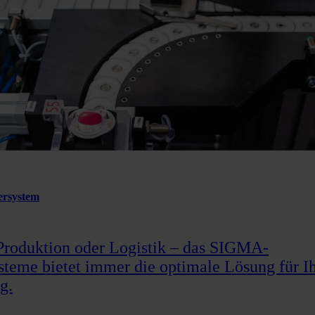
rsystem
Produktion oder Logistik – das SIGMA-
steme bietet immer die optimale Lösung für I
g.