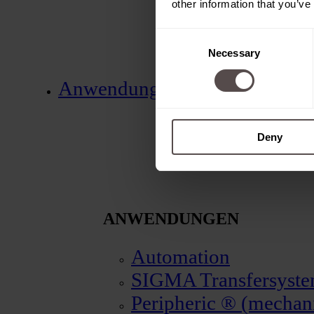
other information that you’ve
Consent
Necessary
Selection
Anwendungen
Deny
ANWENDUNGEN
Automation
SIGMA Transfersyst
Peripheric ® (mechani