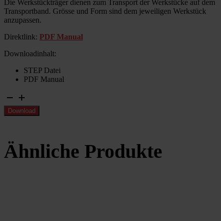
Die Werkstückträger dienen zum Transport der Werkstücke auf dem
Transportband. Grösse und Form sind dem jeweiligen Werkstück
anzupassen.
Direktlink:
PDF Manual
Downloadinhalt:
STEP Datei
PDF Manual
Werkstückträger
Kurvengängig
Download
Gr
1
Menge
Ähnliche Produkte