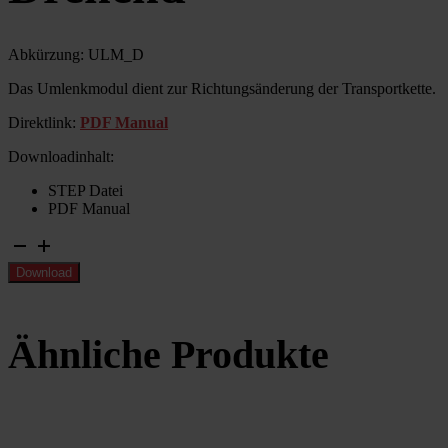
Abkürzung: ULM_D
Das Umlenkmodul dient zur Richtungsänderung der Transportkette.
Direktlink:
PDF Manual
Downloadinhalt:
STEP Datei
PDF Manual
Umlenkmodul
90°
Download
Drehend
Menge
Ähnliche Produkte