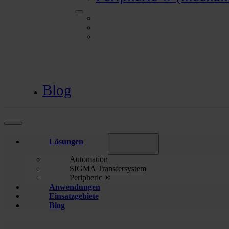
Automation
SIGMA Transfersystem
Peripheric ® (mechanischer Handarbeitsp
Blog
Lösungen
Automation
SIGMA Transfersystem
Peripheric ®
Anwendungen
Einsatzgebiete
Blog