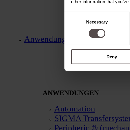
other information that you’ve
Consent
Necessary
Selection
Anwendungen
Deny
ANWENDUNGEN
Automation
SIGMA Transfersyst
Peripheric ® (mechani