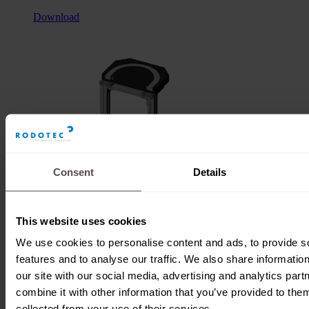
Download
Consent
Details
This website uses cookies
We use cookies to personalise content and ads, to provide s
features and to analyse our traffic. We also share informatio
Umlenkmodul180°
our site with our social media, advertising and analytics pa
combine it with other information that you’ve provided to them
Rollend
collected from your use of their services.