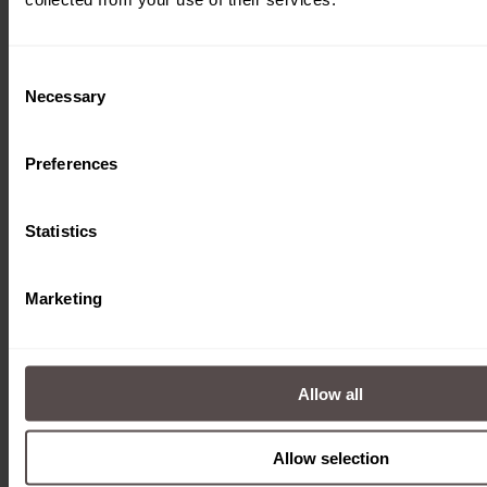
Download
Consent
Necessary
Selection
Preferences
Statistics
Marketing
Allow all
Querfahrmodul
Allow selection